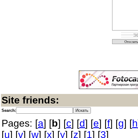
Site friends:
Search:
Pages: [
a
] [
b
] [
c
] [
d
] [
e
] [
f
] [
g
] [
h
[
u
] [
v
] [
w
] [
x
] [
y
] [
z
] [
1
] [
3
]