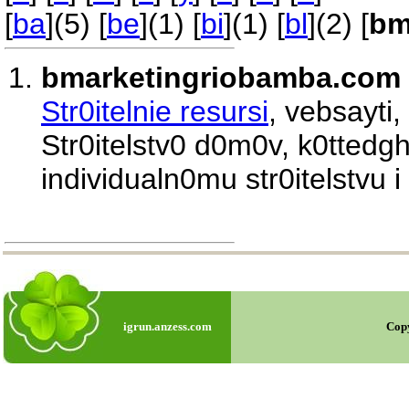
[
ba
](5) [
be
](1) [
bi
](1) [
bl
](2) [
b
bmarketingriobamba.com
Str0itelnie resursi
, vebsayti,
Str0itelstv0 d0m0v, k0tted
individualn0mu str0itelstvu 
igrun.anzess.com
Cop