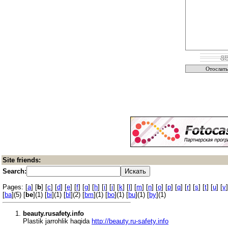
Site friends:
Search:
Pages: [
a
] [
b
] [
c
] [
d
] [
e
] [
f
] [
g
] [
h
] [
i
] [
j
] [
k
] [
l
] [
m
] [
n
] [
o
] [
p
] [
q
] [
r
] [
s
] [
t
] [
u
] [
v
]
[
ba
](5) [
be
](1) [
bi
](1) [
bl
](2) [
bm
](1) [
bo
](1) [
bu
](1) [
by
](1)
beauty.rusafety.info
Plastik jarrohlik haqida
http://beauty.ru-safety.info