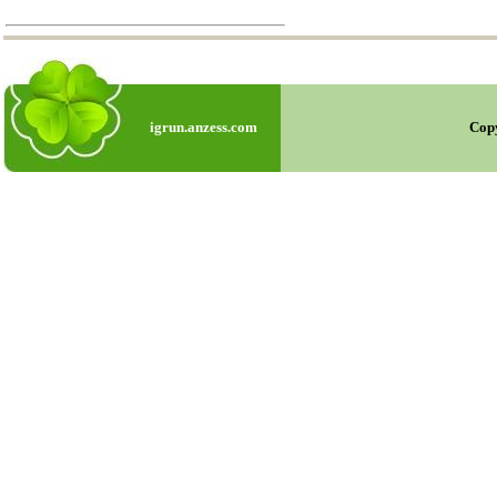
igrun.anzess.com
Cop