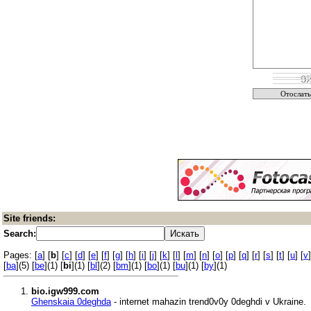
Site friends:
Search:
Pages: [
a
] [
b
] [
c
] [
d
] [
e
] [
f
] [
g
] [
h
] [
i
] [
j
] [
k
] [
l
] [
m
] [
n
] [
o
] [
p
] [
q
] [
r
] [
s
] [
t
] [
u
] [
v
]
[
ba
](5) [
be
](1) [
bi
](1) [
bl
](2) [
bm
](1) [
bo
](1) [
bu
](1) [
by
](1)
bio.igw999.com
Ghenskaia 0deghda
- internet mahazin trend0v0y 0deghdi v Ukraine.