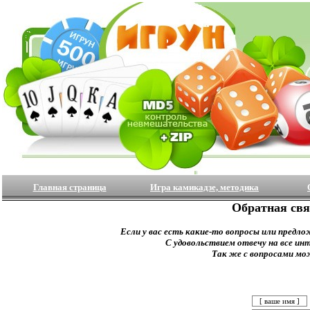
Главная страница
Игра камикадзе, методика
Обратная свя
Если у вас есть какие-то вопросы или предло
С удовольствием отвечу на все ин
Так же с вопросами мо