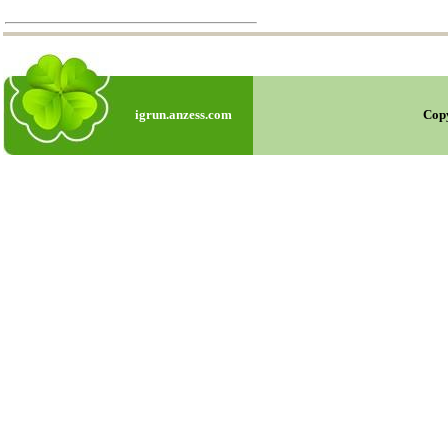
igrun.anzess.com
Cop