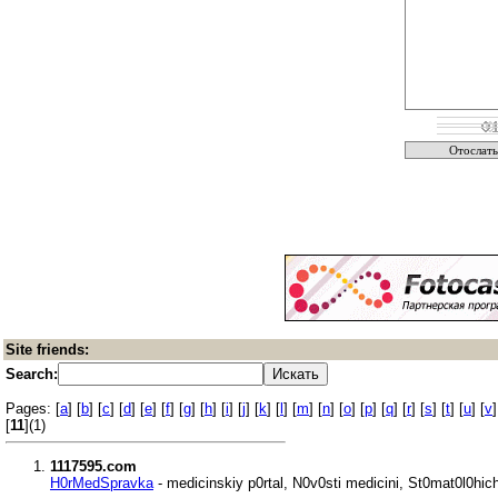
Site friends:
Search:
Pages: [
a
] [
b
] [
c
] [
d
] [
e
] [
f
] [
g
] [
h
] [
i
] [
j
] [
k
] [
l
] [
m
] [
n
] [
o
] [
p
] [
q
] [
r
] [
s
] [
t
] [
u
] [
v
]
[
11
](1)
1117595.com
H0rMedSpravka
- medicinskiy p0rtal, N0v0sti medicini, St0mat0l0hiche