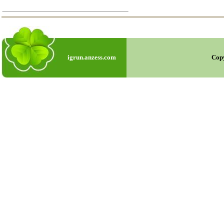
igrun.anzess.com
Cop