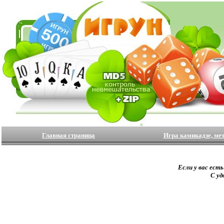
Главная страница
Игра камикадзе, ме
Если у вас ест
С уд