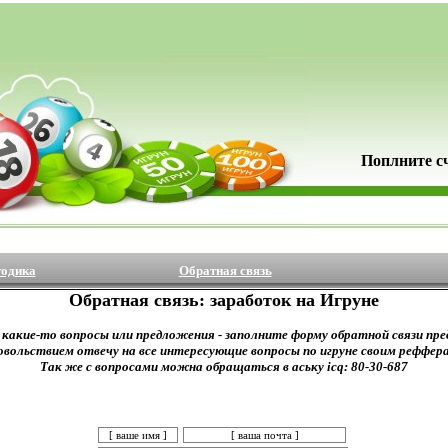
Поплните с
тодика
Обратная связь
Обратная связь: заработок на Игруне
ь какие-то вопросы или предложения -
заполните форму обратной связи пре
овольствием отвечу на все интересующие вопросы по игруне своим реффер
Так же с вопросами можна обращаться в аську
icq: 80-30-687