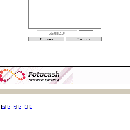
 [
w
] [
x
] [
y
] [
z
] [
1
] [
3
]