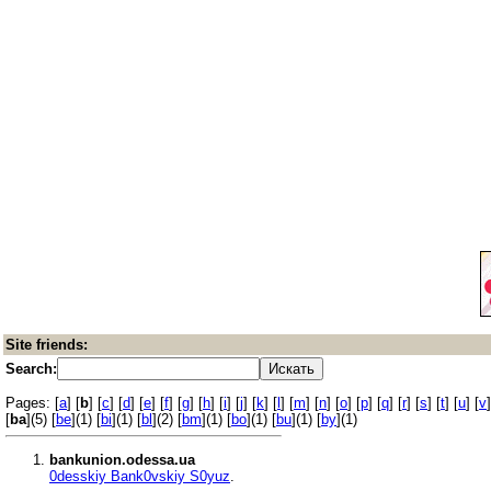
Site friends:
Search:
Pages: [
a
] [
b
] [
c
] [
d
] [
e
] [
f
] [
g
] [
h
] [
i
] [
j
] [
k
] [
l
] [
m
] [
n
] [
o
] [
p
] [
q
] [
r
] [
s
] [
t
] [
u
] [
v
]
[
ba
](5) [
be
](1) [
bi
](1) [
bl
](2) [
bm
](1) [
bo
](1) [
bu
](1) [
by
](1)
bankunion.odessa.ua
0desskiy Bank0vskiy S0yuz
.