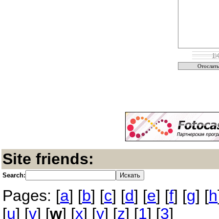
Site friends:
Search:
Pages: [
a
] [
b
] [
c
] [
d
] [
e
] [
f
] [
g
] [
h
[
u
] [
v
] [
w
] [
x
] [
y
] [
z
] [
1
] [
3
]