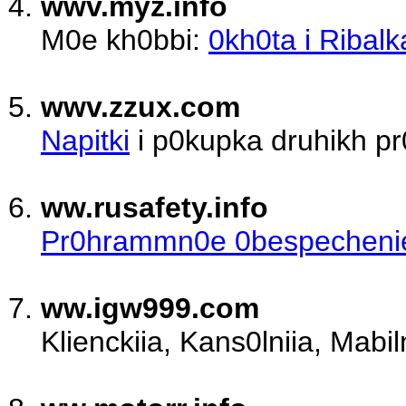
wwv.myz.info
M0e kh0bbi:
0kh0ta i Ribalk
wwv.zzux.com
Napitki
i p0kupka druhikh pr
ww.rusafety.info
Pr0hrammn0e 0bespecheni
ww.igw999.com
Klіenckіia, Kans0lniia, Mabіl