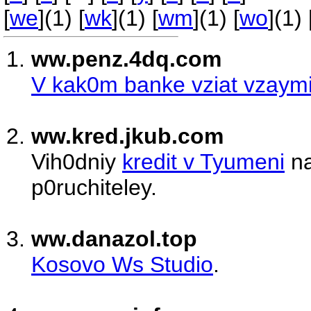
[
we
](1) [
wk
](1) [
wm
](1) [
wo
](1) 
ww.penz.4dq.com
V kak0m banke vziat vzaymi
ww.kred.jkub.com
Vih0dniy
kredit v Tyumeni
na
p0ruchiteley.
ww.danazol.top
Kosovo Ws Studio
.