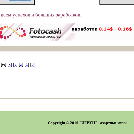
всем успехов и больших заработков.
 [
w
] [
x
] [
y
] [
z
] [
1
] [
3
]
Copyright © 2010 "ИГРУН" - азартные игры