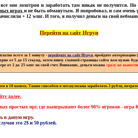
 все оно лохотрон и заработать там никак не получится. Но
тных играх
и не быть обманутым. Я попробовал, и сам очень у
начислили + 12
wmr
. И того, я получил деньги на свой вебман
Перейти на сайт Игрун
латно всего за 1 минуту -
перейдите на сайт Игрун,
пройдите авторизацию (
ерно от 5 до 15 секунд, затем внизу главной страницы сайта вам нужно б
ере от 2 до 25
wmr
на свой счет. Внимание, деньги можна
сразу же вывест
ом в 10 копеек. Таким способом в месац можна заработать 3 рубля, потрати
те далее.
амых простых ирг, где выигрывают более 90% игроков - игра 
 в даную игру.
лучаи это 2$ и 50 рублей.