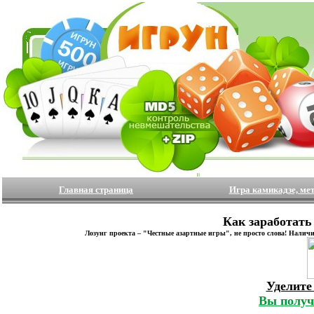
Главная страница
Игра камикадзе, ме
Как заработать
Лозунг проекта – "Честные азартные игры", не просто слова! Наличие
Уделите 
Вы получ